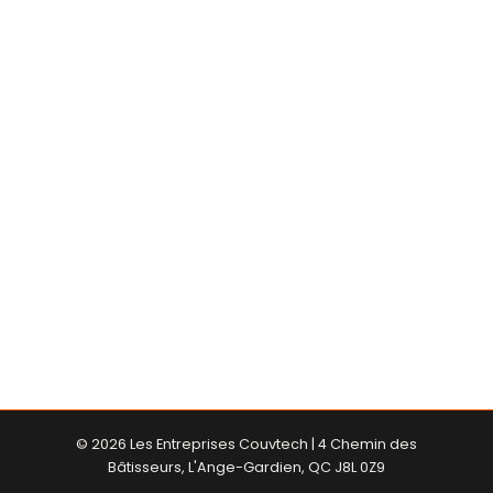
Que ce soit pour une
installation de toiture
neuve
, une
réparation urgente
ou un
déneigement préventif
,
Les Entreprises
Couvtech
est votre partenaire de confiance à
Gatineau et en Outaouais.👉
Contactez-nous
dès maintenant
pour obtenir une
évaluation
gratuite et sans engagement
!
NOUS JOINDRE
© 2026 Les Entreprises Couvtech | 4 Chemin des
Bâtisseurs,
L'Ange-Gardien, QC J8L 0Z9