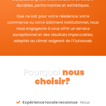
durables, performantes et esthétiques.
Que ce soit pour votre résidence, votre
commerce ou votre bâtiment institutionnel, nous
nous engageons à vous offrir un service
exceptionnel et des résultats impeccables,
adaptés au climat exigeant de l’Outaouais.
Pourquoi
nous
choisir?
Expérience locale reconnue
: Nous